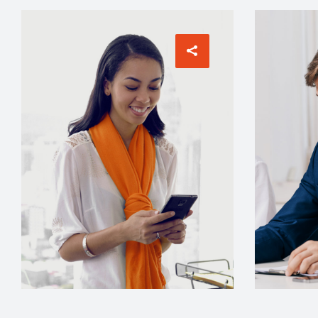
MANAGER
ACCOUNT 
Grace Hudson
David 