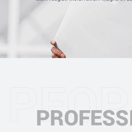
P
E
O
P
PROFESS