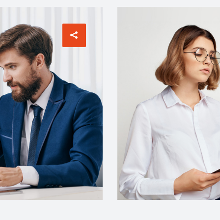
MANAGER
INTERIOR DESIGNER
Meyer
Tiffany King