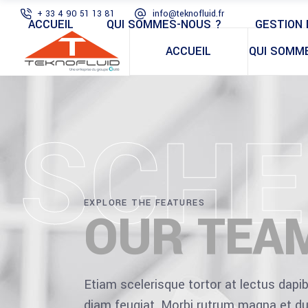
+ 33 4 90 51 13 81
info@teknofluid.fr
ACCUEIL
QUI SOMMES-NOUS ?
GESTION 
ACCUEIL
QUI SOMM
SCHE
EXPLORE THE FEATURES
OUR TEA
Etiam scelerisque tortor at lectus dap
diam feugiat. Morbi rutrum magna et du