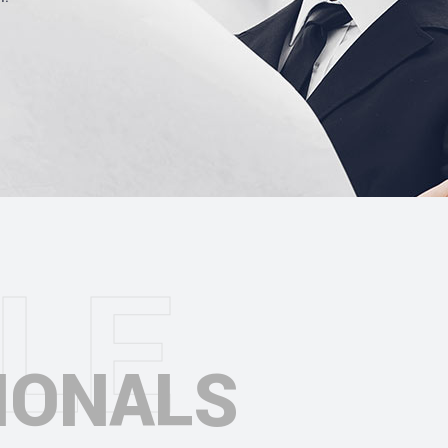
L
E
IONALS