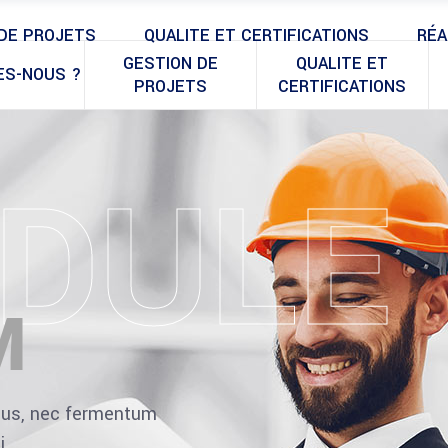
DE PROJETS
QUALITE ET CERTIFICATIONS
RÉA
GESTION DE
QUALITE ET
ES-NOUS ?
PROJETS
CERTIFICATIONS
DULE
M
ibus, nec fermentum
i.