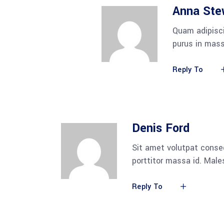
Anna Ste
Quam adipisci
purus in mass
Reply To
Denis Ford
Sit amet volutpat conse
porttitor massa id. Mal
Reply To