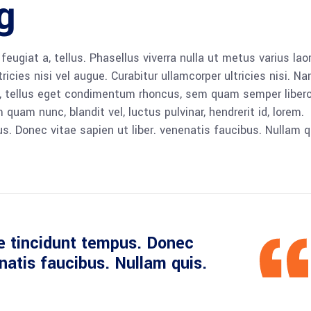
g
 feugiat a, tellus. Phasellus viverra nulla ut metus varius lao
icies nisi vel augue. Curabitur ullamcorper ultricies nisi. N
 tellus eget condimentum rhoncus, sem quam semper libero,
am nunc, blandit vel, luctus pulvinar, hendrerit id, lorem.
. Donec vitae sapien ut liber. venenatis faucibus. Nullam q
e tincidunt tempus. Donec
enatis faucibus. Nullam quis.