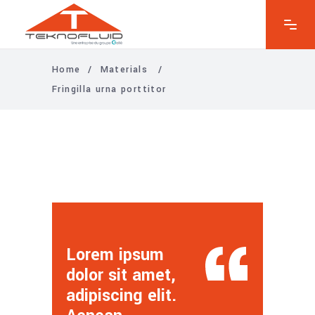
Home
/
Materials
/
Fringilla urna porttitor
Lorem ipsum
dolor sit amet,
adipiscing elit.