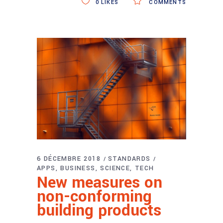
0
LIKES
COMMENTS
6 DÉCEMBRE 2018
STANDARDS
APPS
BUSINESS
SCIENCE
TECH
New measures on
non-conforming
building products